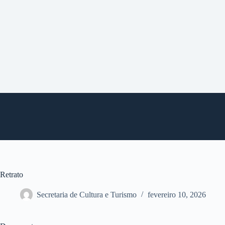
P
u
l
a
r
p
a
r
a
o
c
o
n
t
e
ú
d
o
Retrato
Secretaria de Cultura e Turismo
fevereiro 10, 2026