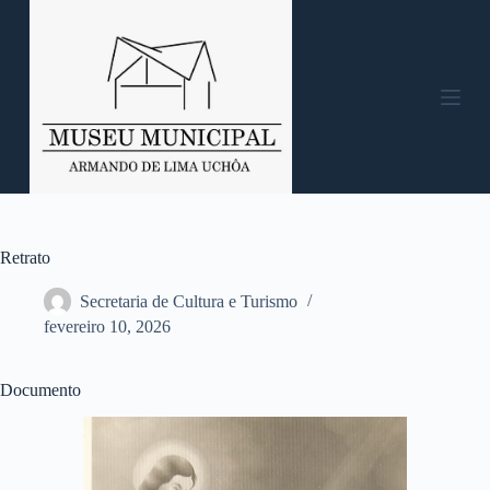
P
u
l
a
r
p
a
r
a
o
c
o
n
Retrato
t
e
Secretaria de Cultura e Turismo
ú
fevereiro 10, 2026
d
o
Documento