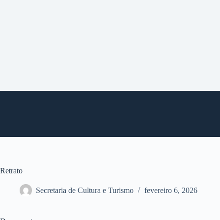
P
u
l
a
r
p
a
r
a
o
c
o
n
t
e
ú
d
o
Retrato
Secretaria de Cultura e Turismo
fevereiro 6, 2026