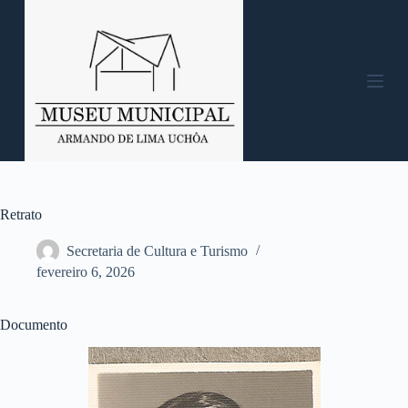
P
u
l
a
r
p
a
r
a
o
c
o
n
Retrato
t
e
Secretaria de Cultura e Turismo
ú
fevereiro 6, 2026
d
o
Documento