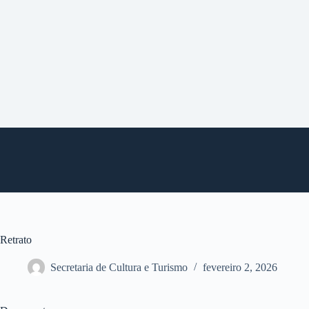
P
u
l
a
r
p
a
r
a
o
c
o
n
t
e
ú
d
o
Retrato
Secretaria de Cultura e Turismo
fevereiro 2, 2026