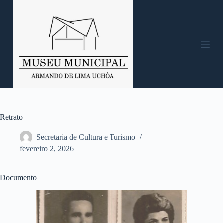
P
u
l
a
r
p
a
r
a
o
c
o
n
Retrato
t
e
Secretaria de Cultura e Turismo
ú
fevereiro 2, 2026
d
o
Documento