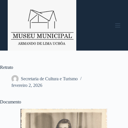
P
u
l
a
r
p
a
r
a
o
c
o
n
Retrato
t
e
Secretaria de Cultura e Turismo
ú
fevereiro 2, 2026
d
o
Documento