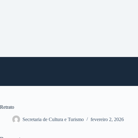
P
u
l
a
r
p
a
r
a
o
c
o
n
t
e
ú
d
o
Retrato
Secretaria de Cultura e Turismo
fevereiro 2, 2026