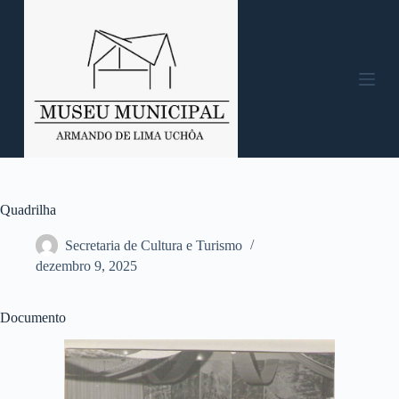
P
u
l
a
r
p
a
r
a
o
c
o
n
Quadrilha
t
e
Secretaria de Cultura e Turismo
ú
dezembro 9, 2025
d
o
Documento