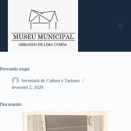
P
u
l
a
r
p
a
r
a
o
c
o
n
Provando roupa
t
e
Secretaria de Cultura e Turismo
ú
fevereiro 2, 2026
d
o
Documento