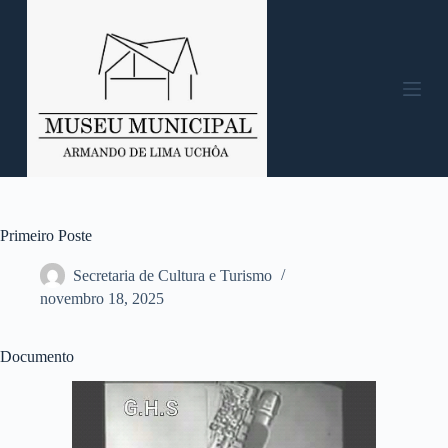
P
u
l
a
r
p
a
r
a
o
c
o
n
Primeiro Poste
t
e
Secretaria de Cultura e Turismo
ú
novembro 18, 2025
d
o
Documento