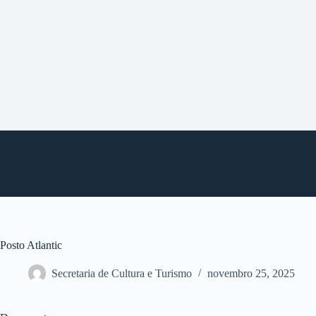
P
u
l
a
r
p
a
r
a
o
c
o
n
t
e
ú
d
o
Posto Atlantic
Secretaria de Cultura e Turismo
novembro 25, 2025