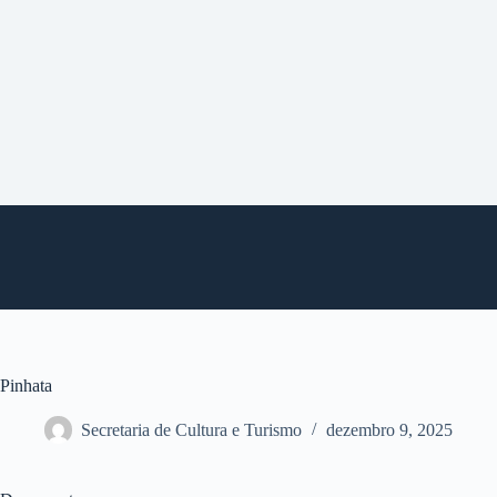
P
u
l
a
r
p
a
r
a
o
c
o
n
t
e
ú
d
o
Pinhata
Secretaria de Cultura e Turismo
dezembro 9, 2025