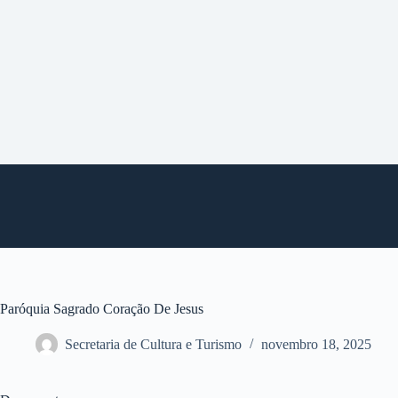
P
u
l
a
r
p
a
r
a
o
c
o
n
t
e
ú
d
o
Paróquia Sagrado Coração De Jesus
Secretaria de Cultura e Turismo
novembro 18, 2025