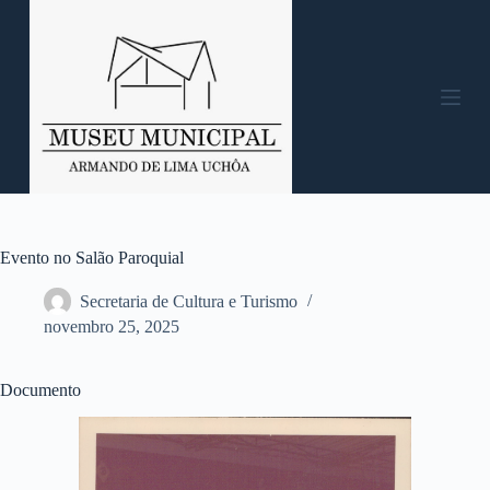
P
u
l
a
r
p
a
r
a
o
c
o
n
Evento no Salão Paroquial
t
e
Secretaria de Cultura e Turismo
ú
novembro 25, 2025
d
o
Documento