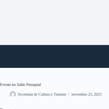
P
u
l
a
r
p
a
r
a
o
c
o
n
t
e
ú
d
o
Evento no Salão Paroquial
Secretaria de Cultura e Turismo
novembro 25, 2025