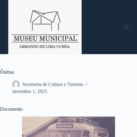
P
u
l
a
r
p
a
r
a
o
c
o
n
Ônibus
t
e
Secretaria de Cultura e Turismo
ú
dezembro 1, 2025
d
o
Documento