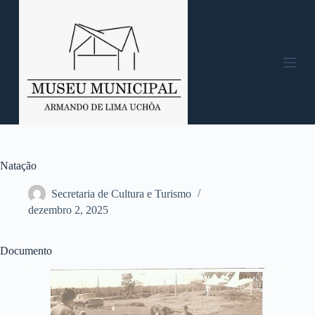
P
u
l
a
r
p
a
r
a
o
c
o
n
Natação
t
e
Secretaria de Cultura e Turismo
ú
dezembro 2, 2025
d
o
Documento