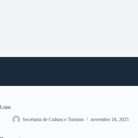
P
u
l
a
r
p
a
r
a
o
c
o
n
t
e
ú
d
o
Lojas
Secretaria de Cultura e Turismo
novembro 18, 2025