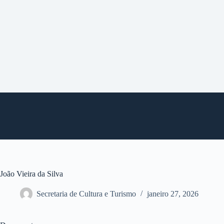
P
u
l
a
r
p
a
r
a
o
c
o
n
t
e
ú
d
o
João Vieira da Silva
Secretaria de Cultura e Turismo
janeiro 27, 2026