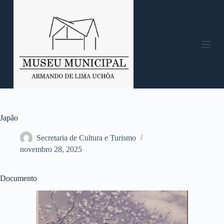
P
u
l
a
r
p
a
r
a
o
c
o
n
Japão
t
e
Secretaria de Cultura e Turismo
ú
novembro 28, 2025
d
o
Documento