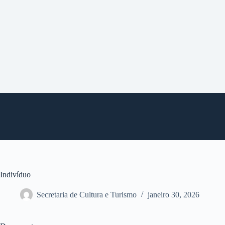
P
u
l
a
r
p
a
r
a
o
c
o
n
t
e
ú
d
o
Indivíduo
Secretaria de Cultura e Turismo
janeiro 30, 2026