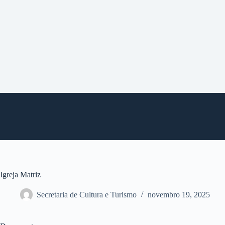
P
u
l
a
r
p
a
r
a
o
c
o
n
t
e
ú
d
o
Igreja Matriz
Secretaria de Cultura e Turismo
novembro 19, 2025