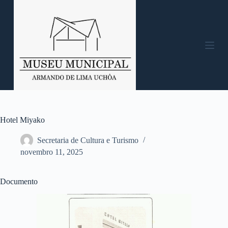
P
u
l
a
r
p
a
r
a
o
c
o
n
Hotel Miyako
t
e
Secretaria de Cultura e Turismo
ú
novembro 11, 2025
d
o
Documento