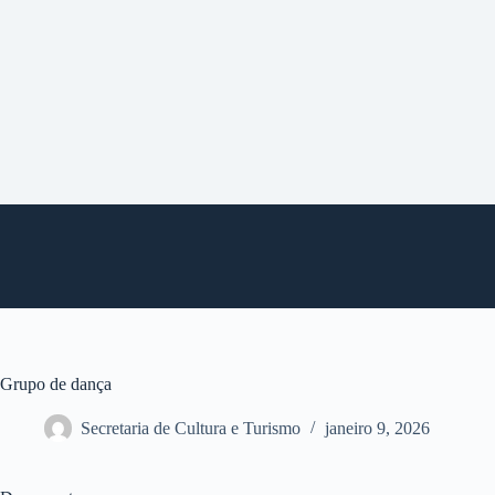
P
u
l
a
r
p
a
r
a
o
c
o
n
t
e
ú
d
o
Grupo de dança
Secretaria de Cultura e Turismo
janeiro 9, 2026