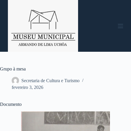
P
u
l
a
r
p
a
r
a
o
c
o
n
Grupo à mesa
t
e
Secretaria de Cultura e Turismo
ú
fevereiro 3, 2026
d
o
Documento