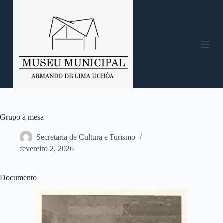
P
u
l
a
r
p
a
r
a
o
c
o
n
Grupo à mesa
t
e
Secretaria de Cultura e Turismo
ú
fevereiro 2, 2026
d
o
Documento