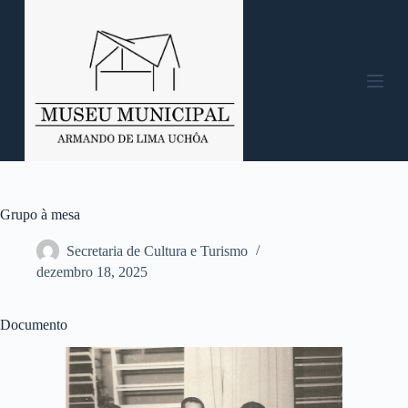
P
u
l
a
r
p
a
r
a
o
c
o
n
Grupo à mesa
t
e
Secretaria de Cultura e Turismo
ú
dezembro 18, 2025
d
o
Documento