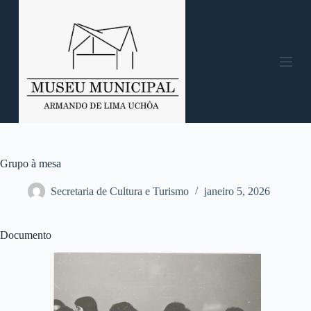
P
u
l
a
r
p
a
r
a
o
c
o
n
Grupo à mesa
t
e
Secretaria de Cultura e Turismo
janeiro 5, 2026
ú
d
o
Documento