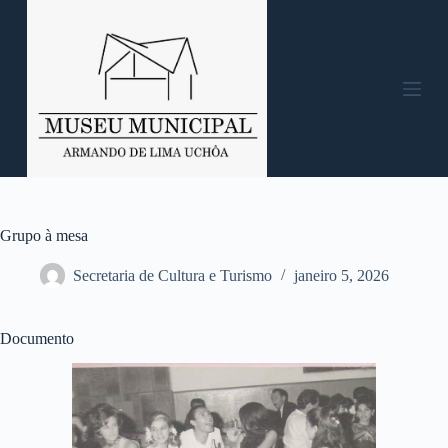
P
u
l
a
r
p
a
r
a
o
c
o
n
Grupo à mesa
t
e
Secretaria de Cultura e Turismo
janeiro 5, 2026
ú
d
o
Documento