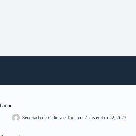
P
u
l
a
r
p
a
r
a
o
c
o
n
t
e
ú
d
o
Grupo
Secretaria de Cultura e Turismo
dezembro 22, 2025