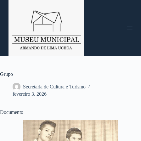
P
u
l
a
r
p
a
r
a
o
c
o
n
Grupo
t
e
Secretaria de Cultura e Turismo
ú
fevereiro 3, 2026
d
o
Documento