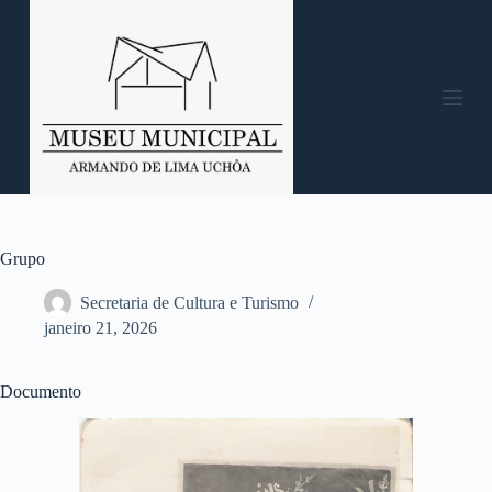
P
u
l
a
r
p
a
r
a
o
c
o
n
Grupo
t
e
Secretaria de Cultura e Turismo
ú
janeiro 21, 2026
d
o
Documento