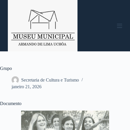
P
u
l
a
r
p
a
r
a
o
c
o
n
Grupo
t
e
Secretaria de Cultura e Turismo
ú
janeiro 21, 2026
d
o
Documento