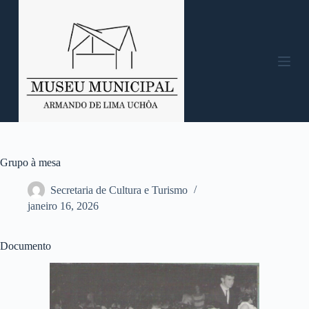
P
u
l
a
r
p
a
r
a
o
c
o
n
Grupo à mesa
t
e
Secretaria de Cultura e Turismo
ú
janeiro 16, 2026
d
o
Documento