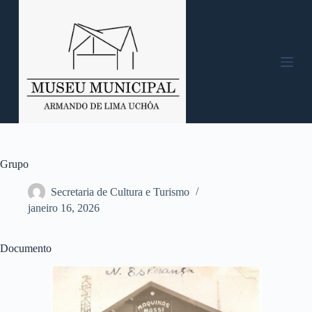
P
u
l
a
r
p
a
r
a
o
c
o
n
Grupo
t
e
Secretaria de Cultura e Turismo
ú
janeiro 16, 2026
d
o
Documento