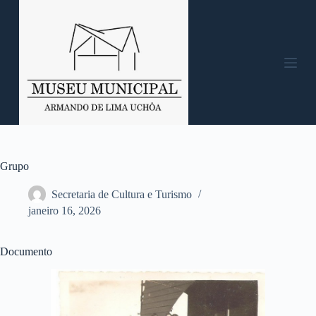
P
u
l
a
r
p
a
r
a
o
c
o
n
Grupo
t
e
Secretaria de Cultura e Turismo
ú
janeiro 16, 2026
d
o
Documento