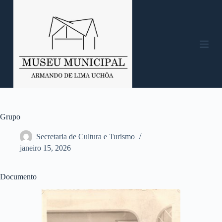
P
u
l
a
r
p
a
r
a
o
c
o
n
Grupo
t
e
Secretaria de Cultura e Turismo
ú
janeiro 15, 2026
d
o
Documento