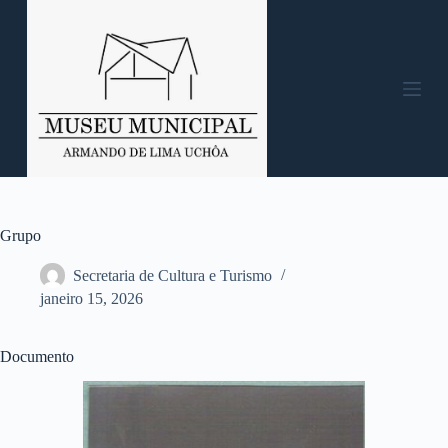
P
u
l
a
r
p
a
r
a
o
c
o
n
Grupo
t
e
Secretaria de Cultura e Turismo
ú
janeiro 15, 2026
d
o
Documento