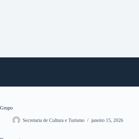
P
u
l
a
r
p
a
r
a
o
c
o
n
t
e
ú
d
o
Grupo
Secretaria de Cultura e Turismo
janeiro 15, 2026