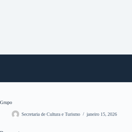
P
u
l
a
r
p
a
r
a
o
c
o
n
t
e
ú
d
o
Grupo
Secretaria de Cultura e Turismo
janeiro 15, 2026