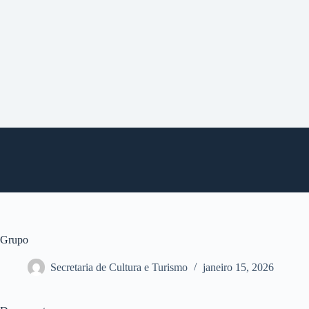
P
u
l
a
r
p
a
r
a
o
c
o
n
t
e
ú
d
o
Grupo
Secretaria de Cultura e Turismo
janeiro 15, 2026