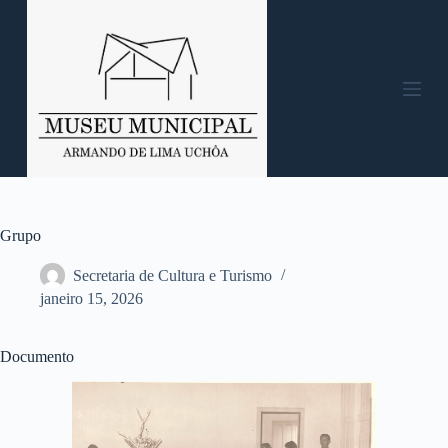
P
u
l
a
r
p
a
r
a
o
c
o
n
Grupo
t
e
Secretaria de Cultura e Turismo
ú
janeiro 15, 2026
d
o
Documento