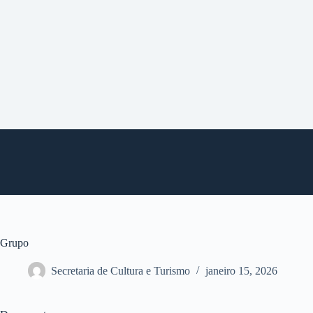
P
u
l
a
r
p
a
r
a
o
c
o
n
t
e
ú
d
o
Grupo
Secretaria de Cultura e Turismo
janeiro 15, 2026