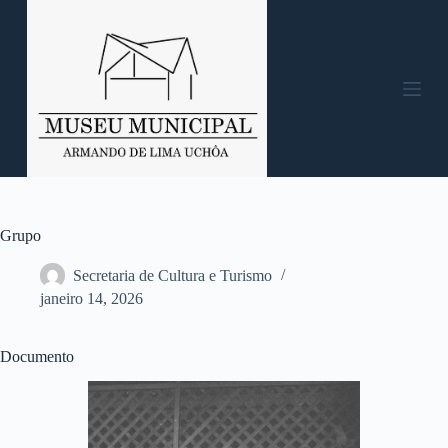
P
u
l
a
r
p
a
r
a
o
c
o
n
Grupo
t
e
Secretaria de Cultura e Turismo
ú
janeiro 14, 2026
d
o
Documento