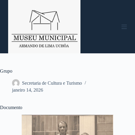
P
u
l
a
r
p
a
r
a
o
c
o
n
Grupo
t
e
Secretaria de Cultura e Turismo
ú
janeiro 14, 2026
d
o
Documento