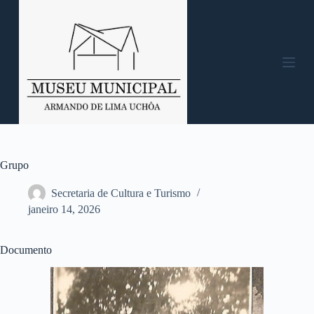
P
u
l
a
r
p
a
r
a
o
c
o
n
Grupo
t
e
Secretaria de Cultura e Turismo
ú
janeiro 14, 2026
d
o
Documento