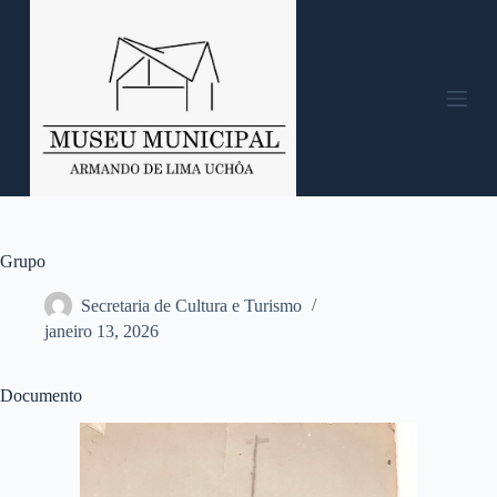
P
u
l
a
r
p
a
r
a
o
c
o
n
Grupo
t
e
Secretaria de Cultura e Turismo
ú
janeiro 13, 2026
d
o
Documento