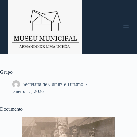
P
u
l
a
r
p
a
r
a
o
c
o
n
Grupo
t
e
Secretaria de Cultura e Turismo
ú
janeiro 13, 2026
d
o
Documento