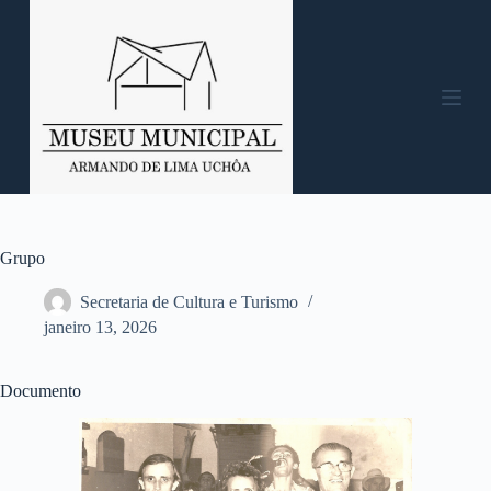
P
u
l
a
r
p
a
r
a
o
c
o
n
Grupo
t
e
Secretaria de Cultura e Turismo
ú
janeiro 13, 2026
d
o
Documento